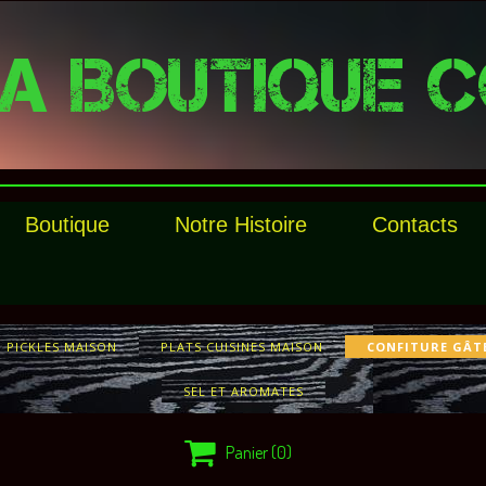
A BOUTIQUE C
Boutique
Notre Histoire
Contacts
PICKLES MAISON
PLATS CUISINES MAISON
CONFITURE GÂT
SEL ET AROMATES

Panier
(0)