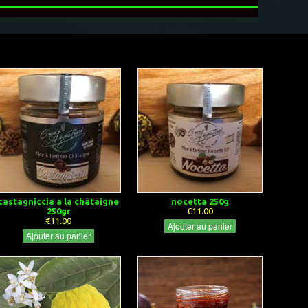
castagniccia a la châtaigne
nocetta 250g
250gr
€11.00
€11.00
Ajouter au panier
Ajouter au panier