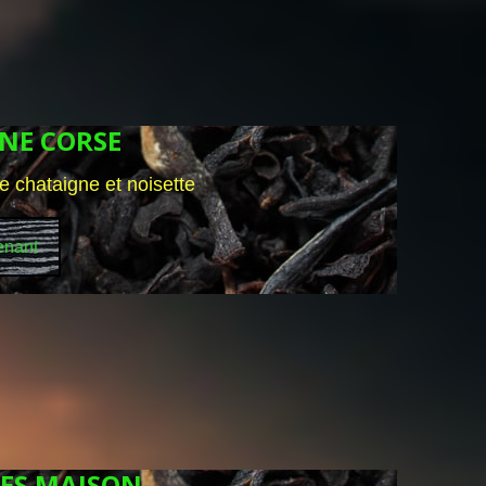
INE CORSE
de chataigne et noisette
enant
TES MAISON