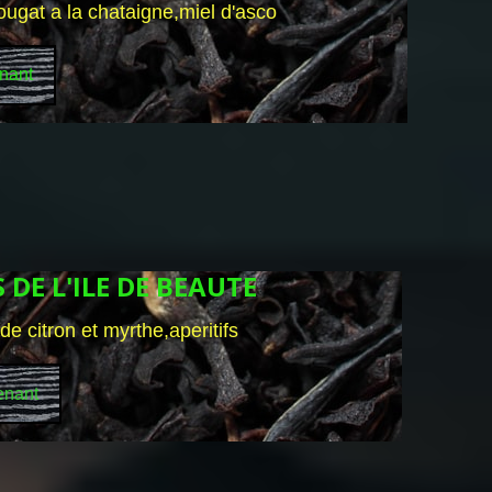
nougat a la chataigne,miel d'asco
nant
DE L'ILE DE BEAUTE
de citron et myrthe,aperitifs
enant