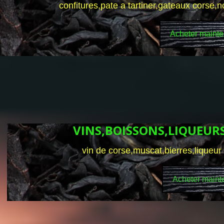
confitures,pate a tartiner,gateaux corse,
Acheter mainte
VINS,BOISSONS,LIQUEURS 
vin de corse,muscat,bierres,liqueur 
Acheter maint