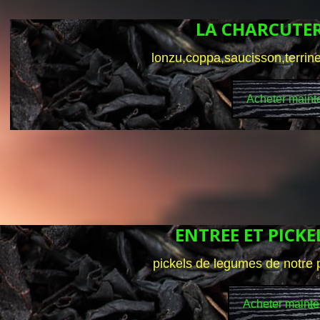
LA CHARCUTER
lonzu,coppa,saucisson,terrine
Acheter maint
ENTREE ET PICK
pickels de legumes de notre 
Acheter mainte