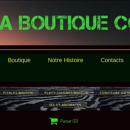
A BOUTIQUE C
Boutique
Notre Histoire
Contacts
PICKLES MAISON
PLATS CUISINES MAISON
CONFITURE GÂT
SEL ET AROMATES

Panier
(0)