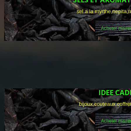
sel a la myrthe,nepita,
Acheter maint
IDEE CA
bijoux,couteaux,coffre
Acheter maint