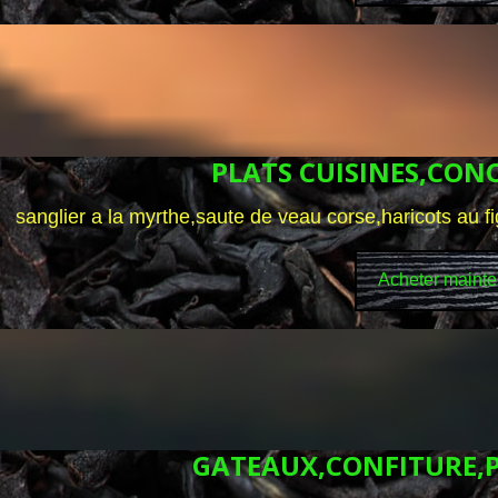
PLATS CUISINES,CON
sanglier a la myrthe,saute de veau corse,haricots au fi
Acheter mainte
GATEAUX,CONFITURE,P