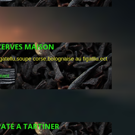
CERVES MAISON
gatellu,soupe corse,bolognaise au figatllu.ect
nant
ATE A TARTINER