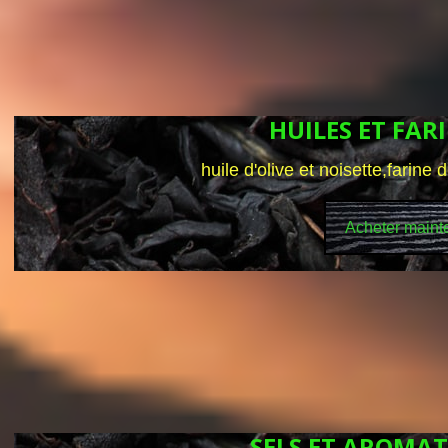
HUILES ET FAR
huile d'olive et noisette,farine 
Acheter maint
SELS ET AROMA