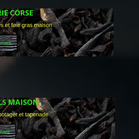
IE CORSE
s et foie gras maison
enant
ELS MAISON
potager et tapenade
nant