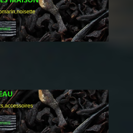
romarin,noisette
enant
DEAU
ts,accessoires
enant